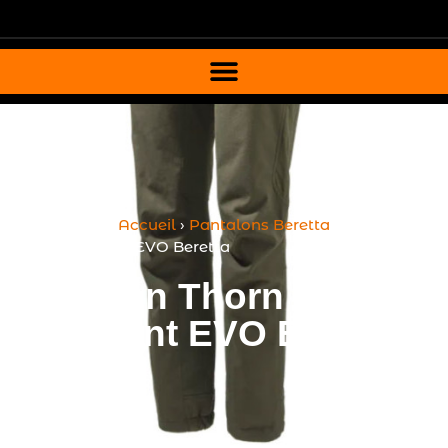
Vous êtes ici ›
Accueil
›
Pantalons Beretta
›
Pantalon
Thorn Resistant EVO Beretta
Pantalon Thorn
Resistant EVO Beretta