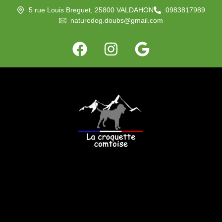
5 rue Louis Breguet, 25800 VALDAHON
0983817989
naturedog.doubs@gmail.com