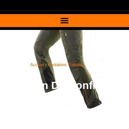
Vous êtes ici ›
Accueil
›
Pantalons Trabaldo
›
Pantalon Dragonfly
Evo Pro Trabaldo
Pantalon Dragonfly Evo
Pro Trabaldo