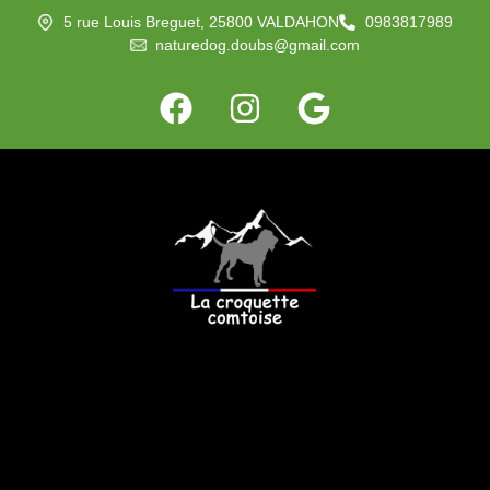
5 rue Louis Breguet, 25800 VALDAHON
0983817989
naturedog.doubs@gmail.com