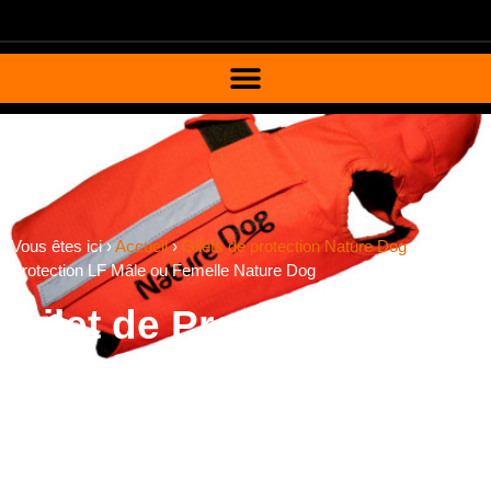
Vous êtes ici ›
Accueil
›
Gilets de protection Nature Dog
›
Gilet de
Protection LF Mâle ou Femelle Nature Dog
Gilet de Protection LF
Mâle ou Femelle Nature
Dog