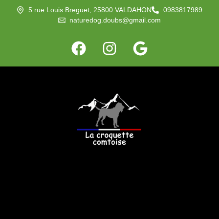
5 rue Louis Breguet, 25800 VALDAHON
0983817989
naturedog.doubs@gmail.com