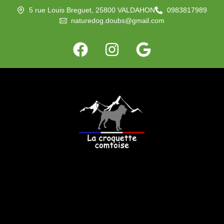
5 rue Louis Breguet, 25800 VALDAHON
0983817989
naturedog.doubs@gmail.com