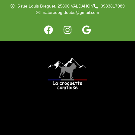
5 rue Louis Breguet, 25800 VALDAHON
0983817989
naturedog.doubs@gmail.com