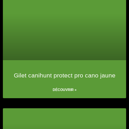
Gilet canihunt protect pro cano jaune
DÉCOUVRIR »