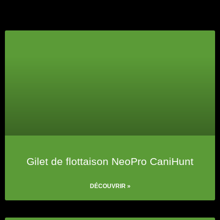
Gilet de flottaison NeoPro CaniHunt
DÉCOUVRIR »