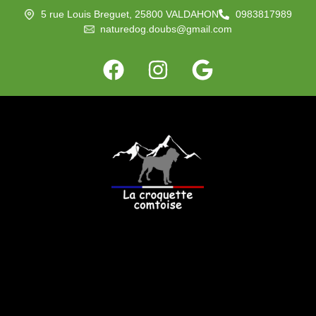
5 rue Louis Breguet, 25800 VALDAHON
0983817989
naturedog.doubs@gmail.com