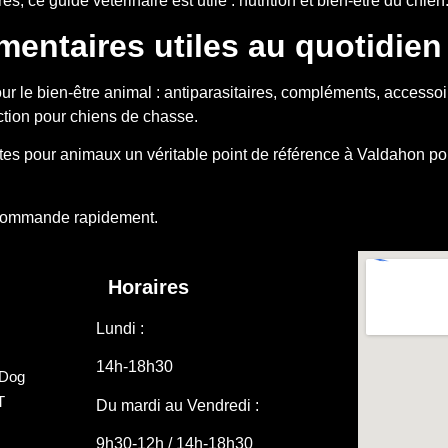
, ce guide vétérinaire est utile :
nutrition et bien-être du chien
entaires utiles au quotidien
our le bien-être animal : antiparasitaires, compléments, access
tion pour chiens de chasse.
es pour animaux un véritable point de référence à Valdahon pou
commande rapidement.
Horaires
Lundi :
14h-18h30
 Dog
T
Du mardi au Vendredi :
n
9h30-12h / 14h-18h30